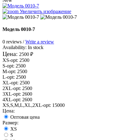
New
Увеличить изображение
Модель 0010-7
0 reviews /
Write a review
Availability:
In stock
Цена:
2500 ₽
XS-opt
:
2500
S-opt
:
2500
M-opt
:
2500
L-opt
:
2500
XL-opt
:
2500
2XL-opt
:
2500
3XL-opt
:
2600
4XL-opt
:
2600
XS,S,M,L,XL,2XL-opt
:
15000
Цена:
Оптовая цена
Размер:
XS
S